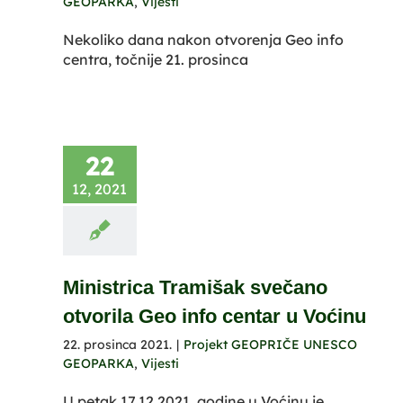
GEOPARKA
,
Vijesti
Nekoliko dana nakon otvorenja Geo info
centra, točnije 21. prosinca
22
12, 2021
Ministrica Tramišak svečano
otvorila Geo info centar u Voćinu
22. prosinca 2021.
|
Projekt GEOPRIČE UNESCO
GEOPARKA
,
Vijesti
U petak 17.12.2021. godine u Voćinu je