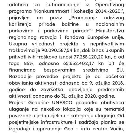
odobren za sufinanciranje iz Operativnog
programa ‘Konkurentnost i kohezija 2014.-2020.’,
prijavljen na poziv „Promicanje održivog
korištenja prirode baštine u nacionalnim
parkovima i parkovima prirode“ Ministarstva
regionalnog razvoja i fondova Europske unije.
Ukupna vrijednost projekta s neprihvatljivim
troškovima je 90.090.587,54 kn, dok iznos ukupnih
prihvatljivih troškova iznosi 77.238.120,20 kn, a od
toga 85%, odnosno 65.652.402,17 kn bit će
financirano bespovratnim sredstvima EU.
Razdoblje provedbe projekta je od početka
obavljanja aktivnosti odnosno od 9. ožujka 2016.
godine do završetka obavljanja predmetnih
aktivnosti odnosno do 31. ožujka 2020. godine.
Projekt Geopriče UNESCO geoparka obuhvaća
ulaganje na nekoliko lokacija koje su tematski
povezane u jednu cjelinu – kategoriju ulaganja. Od
posjetiteljske infrastrukture i sadržaja planira se
izgradnja i opremanje Geo – info centra Voćin,