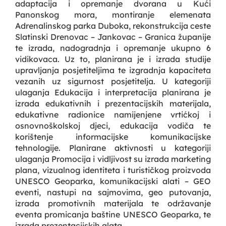
adaptacija i opremanje dvorana u Kući
Panonskog mora, montiranje elemenata
Adrenalinskog parka Duboka, rekonstrukcija ceste
Slatinski Drenovac – Jankovac – Granica županije
te izrada, nadogradnja i opremanje ukupno 6
vidikovaca. Uz to, planirana je i izrada studije
upravljanja posjetiteljima te izgradnja kapaciteta
vezanih uz sigurnost posjetitelja. U kategoriji
ulaganja Edukacija i interpretacija planirana je
izrada edukativnih i prezentacijskih materijala,
edukativne radionice namijenjene vrtićkoj i
osnovnoškolskoj djeci, edukacija vodiča te
korištenje informacijske komunikacijske
tehnologije. Planirane aktivnosti u kategoriji
ulaganja Promocija i vidljivost su izrada marketing
plana, vizualnog identiteta i turističkog proizvoda
UNESCO Geoparka, komunikacijski alati – GEO
eventi, nastupi na sajmovima, geo putovanja,
izrada promotivnih materijala te održavanje
eventa promicanja baštine UNESCO Geoparka, te
izrada prezentacijskih alata.