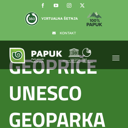
Skip
Facebook
YouTube
Instagram
X
to
content
VIRTUALNA ŠETNJA
KONTAKT
GEOPRIČE
UNESCO
GEOPARKA