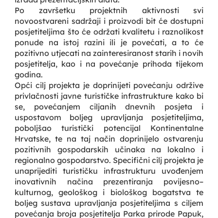
Po završetku projektnih aktivnosti svi
novoostvareni sadržaji i proizvodi bit će dostupni
posjetiteljima što će održati kvalitetu i raznolikost
ponude na istoj razini ili je povećati, a to će
pozitivno utjecati na zainteresiranost starih i novih
posjetitelja, kao i na povećanje prihoda tijekom
godina.
Opći cilj projekta je doprinijeti povećanju održive
privlačnosti javne turističke infrastrukture kako bi
se, povećanjem ciljanih dnevnih posjeta i
uspostavom boljeg upravljanja posjetiteljima,
poboljšao turistički potencijal Kontinentalne
Hrvatske, te na taj način doprinijelo ostvarenju
pozitivnih gospodarskih učinaka na lokalno i
regionalno gospodarstvo. Specifični cilj projekta je
unaprijediti turističku infrastrukturu uvođenjem
inovativnih načina prezentiranja povijesno–
kulturnog, geološkog i biološkog bogatstva te
boljeg sustava upravljanja posjetiteljima s ciljem
povećanja broja posjetitelja Parka prirode Papuk,