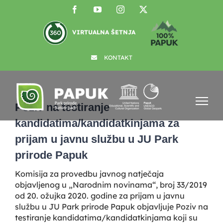
Skip
Facebook
YouTube
Instagram
X
to
content
VIRTUALNA ŠETNJA
KONTAKT
View
Larger
Poziv na testiranje
Image
kandidatima/kandidatkinjama za
prijam u javnu službu u JU Park
prirode Papuk
Komisija za provedbu javnog natječaja
objavljenog u „Narodnim novinama“, broj 33/2019
od 20. ožujka 2020. godine za prijam u javnu
službu u JU Park prirode Papuk objavljuje Poziv na
testiranje kandidatima/kandidatkinjama koji su