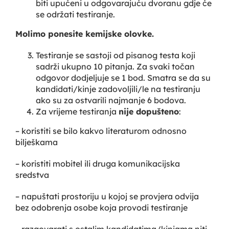
biti upućeni u odgovarajuću dvoranu gdje će
se održati testiranje.
Molimo ponesite kemijske olovke.
Testiranje se sastoji od pisanog testa koji
sadrži ukupno 10 pitanja. Za svaki točan
odgovor dodjeljuje se 1 bod. Smatra se da su
kandidati/kinje zadovoljili/le na testiranju
ako su za ostvarili najmanje 6 bodova.
Za vrijeme testiranja
nije dopušteno
:
– koristiti se bilo kakvo literaturom odnosno
bilješkama
– koristiti mobitel ili druga komunikacijska
sredstva
– napuštati prostoriju u kojoj se provjera odvija
bez odobrenja osobe koja provodi testiranje
– razgovarati s ostalim kandidatima/kinjama niti