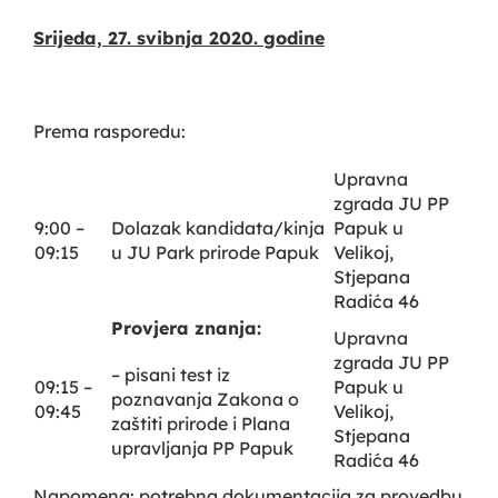
Srijeda, 27. svibnja 2020. godine
Prema rasporedu:
Upravna
zgrada JU PP
9:00 –
Dolazak kandidata/kinja
Papuk u
09:15
u JU Park prirode Papuk
Velikoj,
Stjepana
Radića 46
Provjera znanja:
Upravna
zgrada JU PP
– pisani test iz
09:15 –
Papuk u
poznavanja Zakona o
09:45
Velikoj,
zaštiti prirode i Plana
Stjepana
upravljanja PP Papuk
Radića 46
Napomena
: potrebna dokumentacija za provedbu