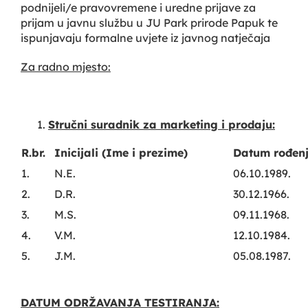
podnijeli/e pravovremene i uredne prijave za
prijam u javnu službu u JU Park prirode Papuk te
ispunjavaju formalne uvjete iz javnog natječaja
Za radno mjesto:
Stručni suradnik za marketing i prodaju:
R.br.
Inicijali (Ime i prezime)
Datum rođen
1.
N.E.
06.10.1989.
2.
D.R.
30.12.1966.
3.
M.S.
09.11.1968.
4.
V.M.
12.10.1984.
5.
J.M.
05.08.1987.
DATUM ODRŽAVANJA TESTIRANJA: