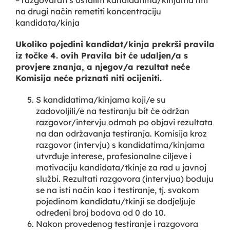
na drugi način remetiti koncentraciju
kandidata/kinja
Ukoliko pojedini kandidat/kinja prekrši pravila
iz točke 4. ovih Pravila bit će udaljen/a s
provjere znanja, a njegov/a rezultat neće
Komisija neće priznati niti ocijeniti.
S kandidatima/kinjama koji/e su
zadovoljili/e na testiranju bit će održan
razgovor/intervju odmah po objavi rezultata
na dan održavanja testiranja. Komisija kroz
razgovor (intervju) s kandidatima/kinjama
utvrđuje interese, profesionalne ciljeve i
motivaciju kandidata/tkinje za rad u javnoj
službi. Rezultati razgovora (intervjua) boduju
se na isti način kao i testiranje, tj. svakom
pojedinom kandidatu/tkinji se dodjeljuje
određeni broj bodova od 0 do 10.
Nakon provedenog testiranje i razgovora