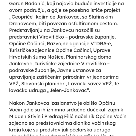
Goran Radonić, koji najavio buduće investicije na
ovom području, a gdje se posebno ističe projekt
„Geopriče“ kojim će Jankovac, sa Slatinskim
Drenovcem, biti povezan asfaltiranom cestom.
Predstavljanju na Jankovcu nazočili su
predstavnici Virovitičko – podravske županije,
Općine Čačinci, Razvojne agencije VIDRA-e,
Turističke zajednice Općine Čačinci, Uprave
Hrvatskih šuma Našice, Planinarskog doma
Jankovac, Turističke zajednice Virovitičko –
podravske županije, Javne ustanove za
upravljanje zaštićenim prirodnim vrijednostima
VPŽ, Slavonski planinari, Lovački savez VPŽ, te
lovačka udruga „Jelen-Jankovac“.
Nakon Jankovca izaslanstvo je obišlo Općinu
Voćin gdje su ih iznimno srdačno dočekali župnik
Mladen Štivin i Predrag Filić načelnik Općine Voćin
zajedno sa predstavnicima dionika voćinskog
kraja koje su predstavljali pčelarska udruga