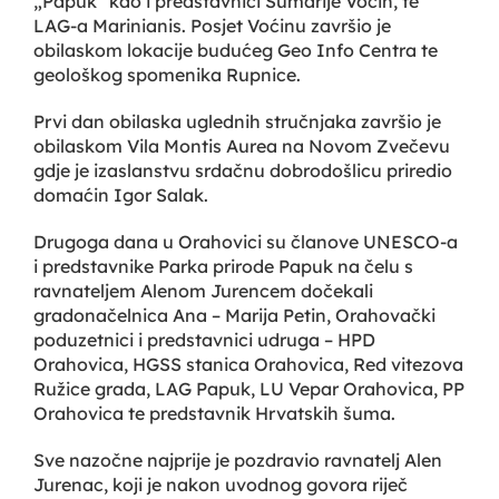
„Papuk“ kao i predstavnici Šumarije Voćin, te
LAG-a Marinianis. Posjet Voćinu završio je
obilaskom lokacije budućeg Geo Info Centra te
geološkog spomenika Rupnice.
Prvi dan obilaska uglednih stručnjaka završio je
obilaskom Vila Montis Aurea na Novom Zvečevu
gdje je izaslanstvu srdačnu dobrodošlicu priredio
domaćin Igor Salak.
Drugoga dana u Orahovici su članove UNESCO-a
i predstavnike Parka prirode Papuk na čelu s
ravnateljem Alenom Jurencem dočekali
gradonačelnica Ana – Marija Petin, Orahovački
poduzetnici i predstavnici udruga – HPD
Orahovica, HGSS stanica Orahovica, Red vitezova
Ružice grada, LAG Papuk, LU Vepar Orahovica, PP
Orahovica te predstavnik Hrvatskih šuma.
Sve nazočne najprije je pozdravio ravnatelj Alen
Jurenac, koji je nakon uvodnog govora riječ