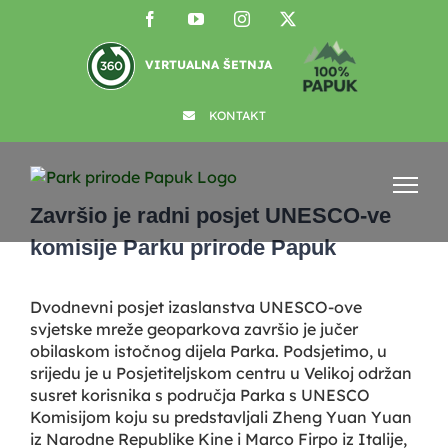
Skip
Facebook
YouTube
Instagram
X
to
content
VIRTUALNA ŠETNJA
KONTAKT
View
Larger
Završio je radni posjet UNESCO-ve
Image
komisije Parku prirode Papuk
Dvodnevni posjet izaslanstva UNESCO-ove
svjetske mreže geoparkova završio je jučer
obilaskom istočnog dijela Parka. Podsjetimo, u
srijedu je u Posjetiteljskom centru u Velikoj održan
susret korisnika s područja Parka s UNESCO
Komisijom koju su predstavljali Zheng Yuan Yuan
iz Narodne Republike Kine i Marco Firpo iz Italije,