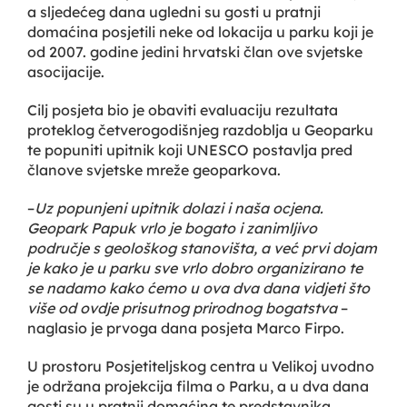
a sljedećeg dana ugledni su gosti u pratnji
domaćina posjetili neke od lokacija u parku koji je
od 2007. godine jedini hrvatski član ove svjetske
asocijacije.
Cilj posjeta bio je obaviti evaluaciju rezultata
proteklog četverogodišnjeg razdoblja u Geoparku
te popuniti upitnik koji UNESCO postavlja pred
članove svjetske mreže geoparkova.
–
Uz popunjeni upitnik dolazi i naša ocjena.
Geopark Papuk vrlo je bogato i zanimljivo
područje s geološkog stanovišta, a već prvi dojam
je kako je u parku sve vrlo dobro organizirano te
se nadamo kako ćemo u ova dva dana vidjeti što
više od ovdje prisutnog prirodnog bogatstva
–
naglasio je prvoga dana posjeta Marco Firpo.
U prostoru Posjetiteljskog centra u Velikoj uvodno
je održana projekcija filma o Parku, a u dva dana
gosti su u pratnji domaćina te predstavnika