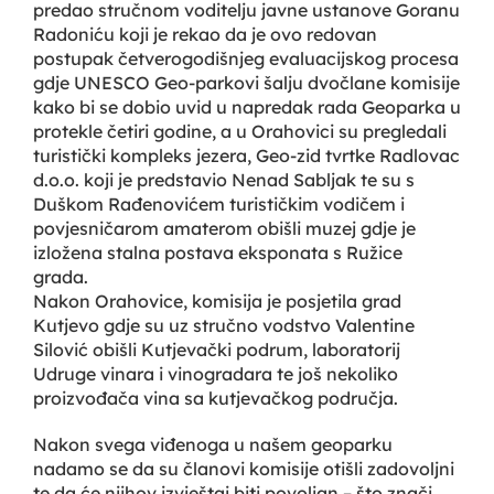
predao stručnom voditelju javne ustanove Goranu
Radoniću koji je rekao da je ovo redovan
postupak četverogodišnjeg evaluacijskog procesa
gdje UNESCO Geo-parkovi šalju dvočlane komisije
kako bi se dobio uvid u napredak rada Geoparka u
protekle četiri godine, a u Orahovici su pregledali
turistički kompleks jezera, Geo-zid tvrtke Radlovac
d.o.o. koji je predstavio Nenad Sabljak te su s
Duškom Rađenovićem turističkim vodičem i
povjesničarom amaterom obišli muzej gdje je
izložena stalna postava eksponata s Ružice
grada.
Nakon Orahovice, komisija je posjetila grad
Kutjevo gdje su uz stručno vodstvo Valentine
Silović obišli Kutjevački podrum, laboratorij
Udruge vinara i vinogradara te još nekoliko
proizvođača vina sa kutjevačkog područja.
Nakon svega viđenoga u našem geoparku
nadamo se da su članovi komisije otišli zadovoljni
te da će njihov izvještaj biti povoljan – što znači