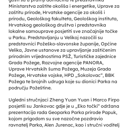
Ministarstva zaštite okoliša i energetike, Uprave za
zaštitu prirode, Hrvatske agencije za okoliš i
prirodu, Geološkog fakulteta, Geološkog instituta,
Hrvatskog geološkog društva i predstavnika
lokalne samouprave posjetiti sve značajnije točke
u Parku. Predstavljanju u Velikoj nazočili su
predstavnici Požeško-slavonske županije, Općine
Velika, Javne ustanove za upravljanje zaštićenim
prirodnim vrijednostima PSŽ, Turističke zajednice
Grada Požege, Razvojne agencije PANORA,
Uprave Hrvatskih šuma Požega, Muzeja Grada
Požege, Hrvatske vojske, HPD „Sokolovac“, BBK
Požega te brojnih udruga koje su dionici Parka na
području Požeštine.
Ugledni stručnjaci Zheng Yuan Yuan i Marco Firpo
posjetili su Jankovac gdje je u „Eko točki“ održana
prezentacija rada Geoparka Parka prirode Papuk,
kojom prigodom su sve nazočne pozdravio
ravnatelj Parka, Alen Jurenac, kao i stručni voditelj