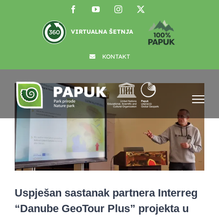
Skip
Facebook
YouTube
Instagram
X
to
content
VIRTUALNA ŠETNJA
KONTAKT
View
Larger
Image
Uspješan sastanak partnera Interreg
“Danube GeoTour Plus” projekta u