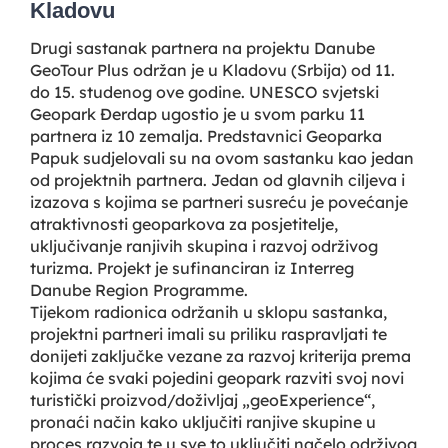
Kladovu
Drugi sastanak partnera na projektu Danube
GeoTour Plus održan je u Kladovu (Srbija) od 11.
do 15. studenog ove godine. UNESCO svjetski
Geopark Đerdap ugostio je u svom parku 11
partnera iz 10 zemalja. Predstavnici Geoparka
Papuk sudjelovali su na ovom sastanku kao jedan
od projektnih partnera. Jedan od glavnih ciljeva i
izazova s kojima se partneri susreću je povećanje
atraktivnosti geoparkova za posjetitelje,
uključivanje ranjivih skupina i razvoj održivog
turizma. Projekt je sufinanciran iz Interreg
Danube Region Programme.
Tijekom radionica održanih u sklopu sastanka,
projektni partneri imali su priliku raspravljati te
donijeti zaključke vezane za razvoj kriterija prema
kojima će svaki pojedini geopark razviti svoj novi
turistički proizvod/doživljaj „geoExperience“,
pronaći način kako uključiti ranjive skupine u
proces razvoja te u sve to uključiti načelo održivog