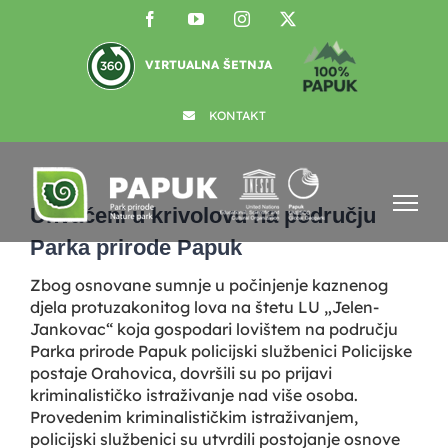
Skip
Facebook
YouTube
Instagram
X
to
content
VIRTUALNA ŠETNJA
KONTAKT
View
Larger
Uhvaćeni u krivolovu na području
Image
Parka prirode Papuk
Zbog osnovane sumnje u počinjenje kaznenog
djela protuzakonitog lova na štetu LU „Jelen-
Jankovac“ koja gospodari lovištem na području
Parka prirode Papuk policijski službenici Policijske
postaje Orahovica, dovršili su po prijavi
kriminalističko istraživanje nad više osoba.
Provedenim kriminalističkim istraživanjem,
policijski službenici su utvrdili postojanje osnove