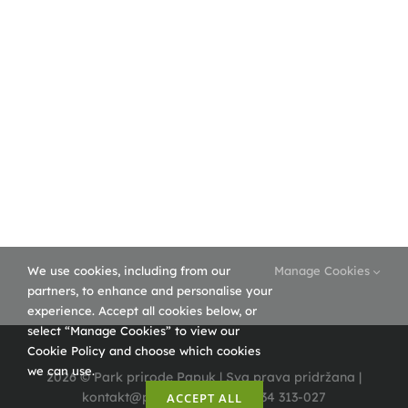
Ponedjeljak i utorak – zatvoreno
Srijeda- četvrtak – 8,00 – 16,00 h
Petak, subota nedjelja, blagdan , praznik 10,00 -18,00 h
(+385)33 726 016
PT Vrata Papuka
ponedjeljak – četvrtak 9,00-21,00 h – odnosi se na caffe
bar Vrata Papuka
We use cookies, including from our
Manage Cookies
petak ,subota, nedjelja, blagdan, praznik 9,00-22,00 –
partners, to enhance and personalise your
odnosi se na caffe bar Vrata Papuka
experience. Accept all cookies below, or
select “Manage Cookies” to view our
Cookie Policy and choose which cookies
we can use.
2026 © Park prirode Papuk | Sva prava pridržana |
kontakt@pp-papuk.hr | +385 34 313-027
ACCEPT ALL