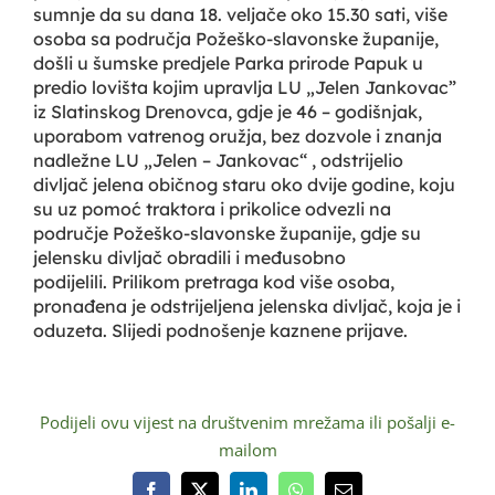
sumnje da su dana 18. veljače oko 15.30 sati, više
osoba sa područja Požeško-slavonske županije,
došli u šumske predjele Parka prirode Papuk u
predio lovišta kojim upravlja LU „Jelen Jankovac”
iz Slatinskog Drenovca, gdje je 46 – godišnjak,
uporabom vatrenog oružja, bez dozvole i znanja
nadležne LU „Jelen – Jankovac“ , odstrijelio
divljač jelena običnog staru oko dvije godine, koju
su uz pomoć traktora i prikolice odvezli na
područje Požeško-slavonske županije, gdje su
jelensku divljač obradili i međusobno
podijelili. Prilikom pretraga kod više osoba,
pronađena je odstrijeljena jelenska divljač, koja je i
oduzeta. Slijedi podnošenje kaznene prijave.
Podijeli ovu vijest na društvenim mrežama ili pošalji e-
mailom