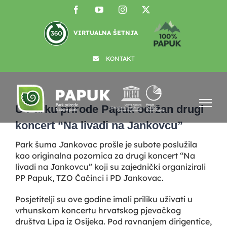
Skip
Facebook
YouTube
Instagram
X
to
content
VIRTUALNA ŠETNJA
KONTAKT
View
Larger
U Parku prirode Papuk održan drugi
Image
koncert “Na livadi na Jankovcu”
Park šuma Jankovac prošle je subote poslužila
kao originalna pozornica za drugi koncert “Na
livadi na Jankovcu” koji su zajednički organizirali
PP Papuk, TZO Čačinci i PD Jankovac.
Posjetitelji su ove godine imali priliku uživati u
vrhunskom koncertu hrvatskog pjevačkog
društva Lipa iz Osijeka. Pod ravnanjem dirigentice,