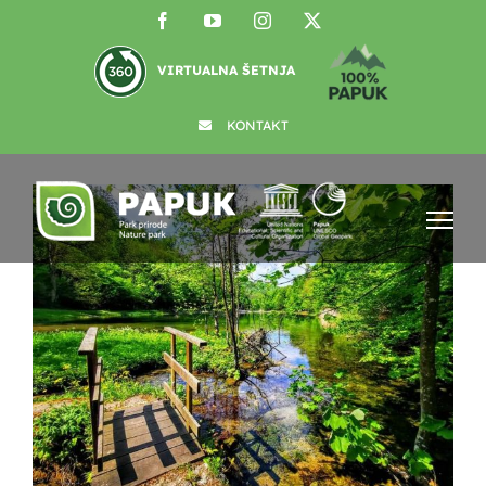
Skip
Facebook
YouTube
Instagram
X
to
content
VIRTUALNA ŠETNJA
KONTAKT
View
Larger
Image