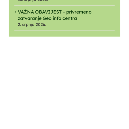
VAŽNA OBAVIJEST – privremeno
zatvaranje Geo info centra
2. srpnja 2026.
O NAMA
Ustrojstvo
O Parku
O Javnoj ustanovi
Nagrade i priznanja
Dokumenti