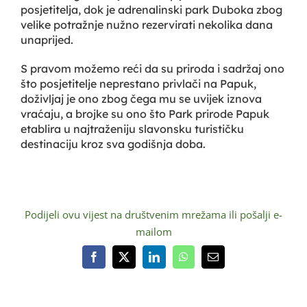
posjetitelja, dok je adrenalinski park Duboka zbog
velike potražnje nužno rezervirati nekolika dana
unaprijed.
S pravom možemo reći da su priroda i sadržaj ono
što posjetitelje neprestano privlači na Papuk,
doživljaj je ono zbog čega mu se uvijek iznova
vraćaju, a brojke su ono što Park prirode Papuk
etablira u najtraženiju slavonsku turističku
destinaciju kroz sva godišnja doba.
Podijeli ovu vijest na društvenim mrežama ili pošalji e-
mailom
Facebook
X
LinkedIn
WhatsApp
Email: