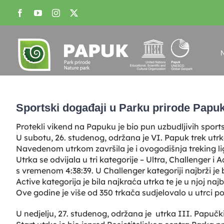
Skip
Facebook
YouTube
Instagram
X
to
content
View
Larger
Sportski događaji u Parku prirode Papu
Image
Protekli vikend na Papuku je bio pun uzbudljivih sportsk
U subotu, 26. studenog, održana je VI. Papuk trek utrk
Navedenom utrkom završila je i ovogodišnja treking li
Utrka se odvijala u tri kategorije – Ultra, Challenger i
s vremenom 4:38:39. U Challenger kategoriji najbrži je
Active kategorija je bila najkraća utrka te je u njoj n
Ove godine je više od 350 trkača sudjelovalo u utrci 
U nedjelju, 27. studenog, održana je utrka III. Papučki