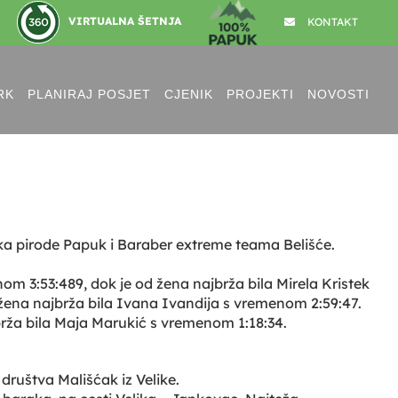
VIRTUALNA ŠETNJA
KONTAKT
RK
PLANIRAJ POSJET
CJENIK
PROJEKTI
NOVOSTI
arka pirode Papuk i Baraber extreme teama Belišće.
enom 3:53:489, dok je od žena najbrža bila Mirela Kristek
 žena najbrža bila Ivana Ivandija s vremenom 2:59:47.
jbrža bila Maja Marukić s vremenom 1:18:34.
društva Mališćak iz Velike.