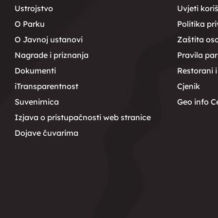
Ustrojstvo
Uvjeti kori
O Parku
Politika pr
O Javnoj ustanovi
Zaštita os
Nagrade i priznanja
Pravila pa
Dokumenti
Restorani i
iTransparentnost
Cjenik
Suvenirnica
Geo info C
Izjava o pristupačnosti web stranice
Dojave čuvarima