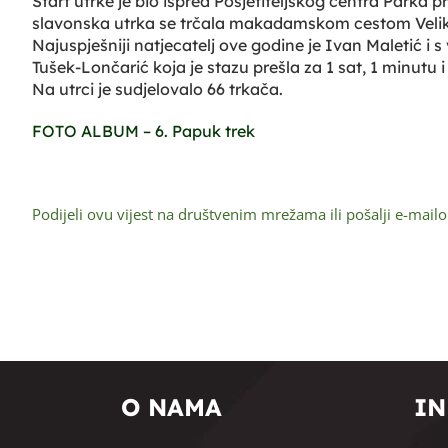
Start utrke je bio ispred Posjetiteljskog centra Parka p
slavonska utrka se trčala makadamskom cestom Velika-J
Najuspješniji natjecatelj ove godine je Ivan Maletić i 
Tušek-Lončarić koja je stazu prešla za 1 sat, 1 minutu i
Na utrci je sudjelovalo 66 trkača.
FOTO ALBUM – 6. Papuk trek
Podijeli ovu vijest na društvenim mrežama ili pošalji e-mail
O NAMA
IN