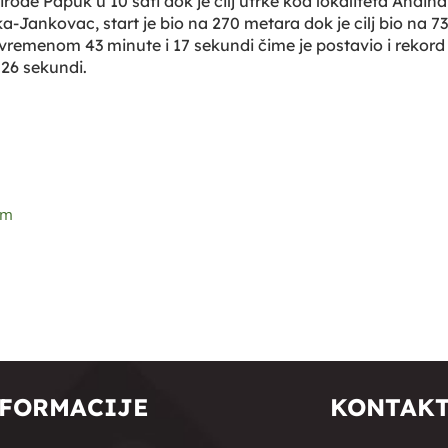
rirode Papuk u 10 sati dok je cilj utrke kod lokaliteta Anđi
ankovac, start je bio na 270 metara dok je cilj bio na 730
s vremenom 43 minute i 17 sekundi čime je postavio i rekord 
 26 sekundi.
om
FORMACIJE
KONTAK