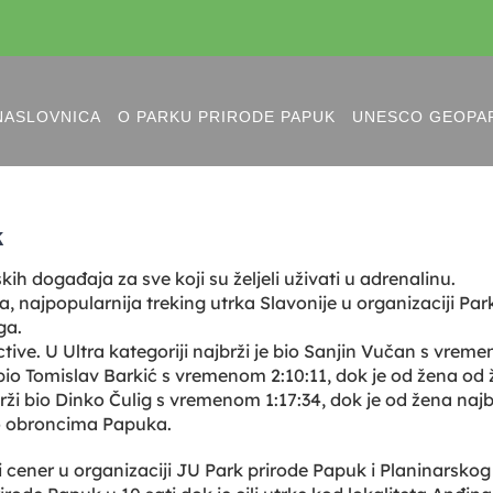
NASLOVNICA
O PARKU PRIRODE PAPUK
UNESCO GEOPA
k
ih događaja za sve koji su željeli uživati u adrenalinu.
a, najpopularnija treking utrka Slavonije u organizaciji P
ga.
 Active. U Ultra kategoriji najbrži je bio Sanjin Vučan s vrem
 bio Tomislav Barkić s vremenom 2:10:11, dok je od žena od
ajbrži bio Dinko Čulig s vremenom 1:17:34, dok je od žena na
po obroncima Papuka.
 cener u organizaciji JU Park prirode Papuk i Planinarskog 