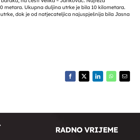
na baraka, na cesti Velika – Jankovac. Najteža
 metara. Ukupna duljina utrke je bila 10 kilometara.
utrke, dok je od natjecateljica najuspješnija bila Jasna
Facebook
X
LinkedIn
WhatsApp
Email:
T
RADNO VRIJEME