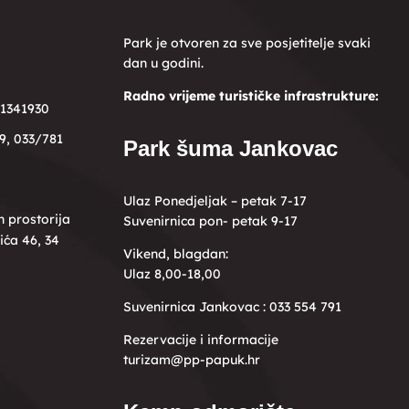
Park je otvoren za sve posjetitelje svaki
dan u godini.
Radno vrijeme turističke infrastrukture:
1341930
9, 033/781
Park šuma Jankovac
Ulaz Ponedjeljak – petak 7-17
h prostorija
Suvenirnica pon- petak 9-17
ića 46, 34
Vikend, blagdan:
Ulaz 8,00-18,00
Suvenirnica Jankovac : 033 554 791
Rezervacije i informacije
turizam@pp-papuk.hr