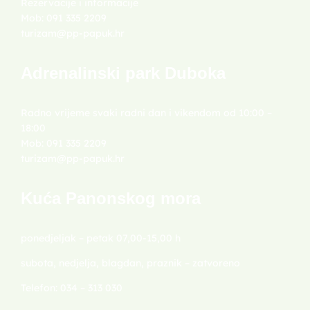
Rezervacije i informacije
Mob: 091 335 2209
turizam@pp-papuk.hr
Adrenalinski park Duboka
Radno vrijeme svaki radni dan i vikendom od 10:00 –
18:00
Mob: 091 335 2209
turizam@pp-papuk.hr
Kuća Panonskog mora
ponedjeljak – petak 07,00-15,00 h
subota, nedjelja, blagdan, praznik – zatvoreno
Telefon: 034 – 313 030