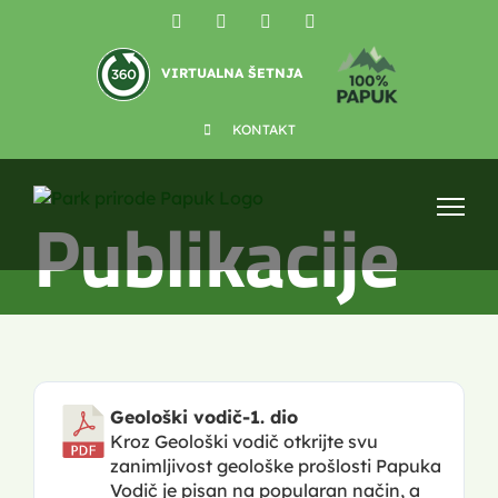
Skip
Facebook
YouTube
Instagram
X
to
content
VIRTUALNA ŠETNJA
KONTAKT
Publikacije
Geološki vodič-1. dio
Kroz Geološki vodič otkrijte svu
zanimljivost geološke prošlosti Papuka
Vodič je pisan na popularan način, a