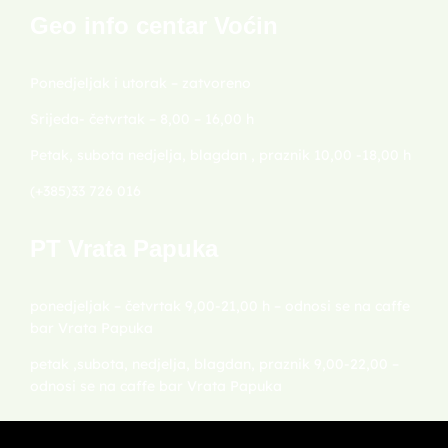
Geo info centar Voćin
Ponedjeljak i utorak – zatvoreno
Srijeda- četvrtak – 8,00 – 16,00 h
Petak, subota nedjelja, blagdan , praznik 10,00 -18,00 h
(+385)33 726 016
PT Vrata Papuka
ponedjeljak – četvrtak 9,00-21,00 h – odnosi se na caffe
bar Vrata Papuka
petak ,subota, nedjelja, blagdan, praznik 9,00-22,00 –
odnosi se na caffe bar Vrata Papuka