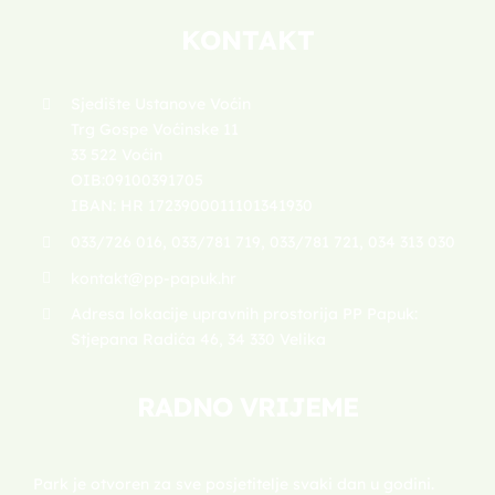
KONTAKT
Sjedište Ustanove Voćin
Trg Gospe Voćinske 11
33 522 Voćin
OIB:09100391705
IBAN: HR 1723900011101341930
033/726 016, 033/781 719, 033/781 721, 034 313 030
kontakt@pp-papuk.hr
Adresa lokacije upravnih prostorija PP Papuk:
Stjepana Radića 46, 34 330 Velika
RADNO VRIJEME
Park je otvoren za sve posjetitelje svaki dan u godini.