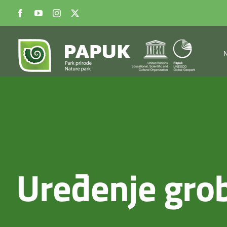
Skip
Facebook
YouTube
Instagram
X
to
content
Uređenje grob