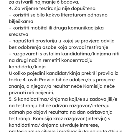
za ostvarili najmanje 6 bodova.
4. Za vrijeme testiranja nije dopušteno:
– koristiti se bilo kakvo literaturom odnosno
bilješkama
– koristiti mobitel ili druga komunikacijska
sredstva
– napuštati prostoriju u kojoj se provjera odvija
bez odobrenja osobe koja provodi testiranje
– razgovarati s ostalim kandidatima/kinjama niti
na drugi način remetiti koncentraciju
kandidata/kinja
Ukoliko pojedini kandidat/kinja prekrši pravila iz
točke 4. ovih Pravila bit će udaljen/a s provjere
znanja, a njegov/a rezultat neće Komisija neće
priznati niti ocijeniti.
5. S kandidatima/kinjama koji/e su zadovoljili/e
na testiranju bit će održan razgovor/intervju
odmah po objavi rezultata na dan održavanja
testiranja. Komisija kroz razgovor (intervju) s
kandidatima/kinjama utvrđuje interese,
profesionalne ciljeve i motivaciju kandidata/tkinje