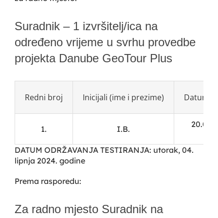
Suradnik – 1 izvršitelj/ica na
određeno vrijeme u svrhu provedbe
projekta Danube GeoTour Plus
Redni broj
Inicijali (ime i prezime)
Datum r
20.07.1
1.
I.B.
DATUM ODRŽAVANJA TESTIRANJA: utorak, 04.
lipnja 2024. godine
Prema rasporedu:
Za radno mjesto Suradnik na