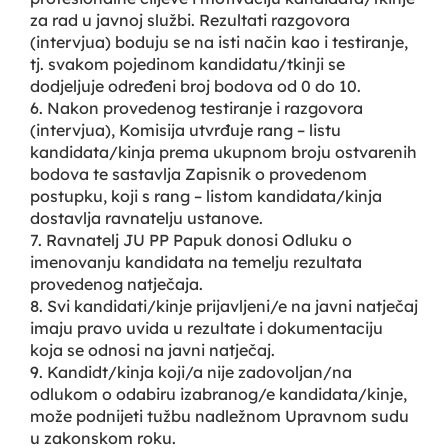
za rad u javnoj službi. Rezultati razgovora
(intervjua) boduju se na isti način kao i testiranje,
tj. svakom pojedinom kandidatu/tkinji se
dodjeljuje određeni broj bodova od 0 do 10.
6. Nakon provedenog testiranje i razgovora
(intervjua), Komisija utvrđuje rang – listu
kandidata/kinja prema ukupnom broju ostvarenih
bodova te sastavlja Zapisnik o provedenom
postupku, koji s rang – listom kandidata/kinja
dostavlja ravnatelju ustanove.
7. Ravnatelj JU PP Papuk donosi Odluku o
imenovanju kandidata na temelju rezultata
provedenog natječaja.
8. Svi kandidati/kinje prijavljeni/e na javni natječaj
imaju pravo uvida u rezultate i dokumentaciju
koja se odnosi na javni natječaj.
9. Kandidt/kinja koji/a nije zadovoljan/na
odlukom o odabiru izabranog/e kandidata/kinje,
može podnijeti tužbu nadležnom Upravnom sudu
u zakonskom roku.