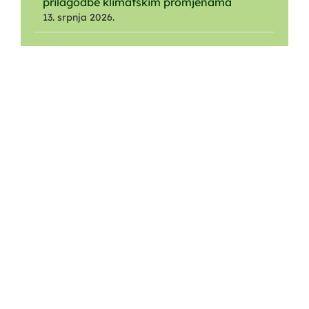
prilagodbe klimatskim promjenama
13. srpnja 2026.
O NAMA
Ustrojstvo
O Parku
O Javnoj ustanovi
Nagrade i priznanja
Dokumenti
iTransparentnost
Suvenirnica