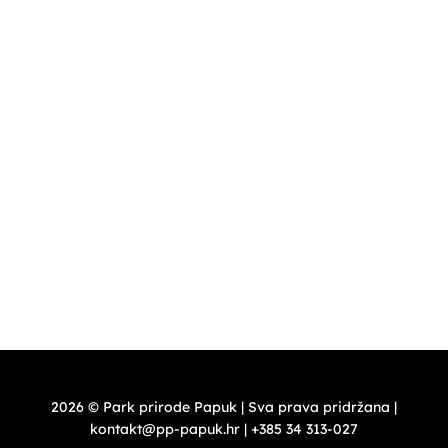
Ponedjeljak i utorak – zatvoreno
Srijeda- četvrtak – 8,00 – 16,00 h
Petak, subota nedjelja, blagdan , praznik 10,00 -18,00 h
(+385)33 726 016
PT Vrata Papuka
ponedjeljak – četvrtak 9,00-21,00 h – odnosi se na caffe
bar Vrata Papuka
petak ,subota, nedjelja, blagdan, praznik 9,00-22,00 –
odnosi se na caffe bar Vrata Papuka
2026 © Park prirode Papuk | Sva prava pridržana |
kontakt@pp-papuk.hr | +385 34 313-027