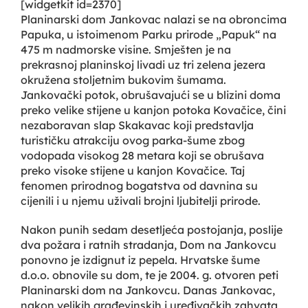
[widgetkit id=2370]
Planinarski dom Jankovac nalazi se na obroncima
Papuka, u istoimenom Parku prirode „Papuk“ na
475 m nadmorske visine. Smješten je na
prekrasnoj planinskoj livadi uz tri zelena jezera
okružena stoljetnim bukovim šumama.
Jankovački potok, obrušavajući se u blizini doma
preko velike stijene u kanjon potoka Kovačice, čini
nezaboravan slap Skakavac koji predstavlja
turističku atrakciju ovog parka-šume zbog
vodopada visokog 28 metara koji se obrušava
preko visoke stijene u kanjon Kovačice. Taj
fenomen prirodnog bogatstva od davnina su
cijenili i u njemu uživali brojni ljubitelji prirode.
Nakon punih sedam desetljeća postojanja, poslije
dva požara i ratnih stradanja, Dom na Jankovcu
ponovno je izdignut iz pepela. Hrvatske šume
d.o.o. obnovile su dom, te je 2004. g. otvoren peti
Planinarski dom na Jankovcu. Danas Jankovac,
nakon velikih građevinskih i uređivačkih zahvata,