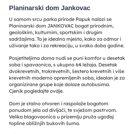
Planinarski dom Jankovac
U samom srcu parka prirode Papuk nalazi se
Planinarski dom JANKOVAC bogat prirodnim,
geološkim, kulturnim, sportskim i drugim
sadržajima. To je idealno mjesto, kako za odmor i
uživanje tako i za rekreaciju, u svako doba godine.
Posjetiteljima doma nudi se puni komfor u desetak
soba i spavaonica, s ukupno 64 ležaja. Desetak
dvokrevetnih, trokrevetnih, šestero krevetnih i više
krevetnih moderno opremljenih soba, idealan je za
organizirane grupe koje dolaze autobusima.
Cjenik pogledajte ovdje.
Dom je stalno otvoren i raspolaže bogatom
ponudom jela od divljači, te svježom pastrvom.
Velika blagovaonica u prizemlju pruža ugođaj
topline obližnjih bukovih šuma.