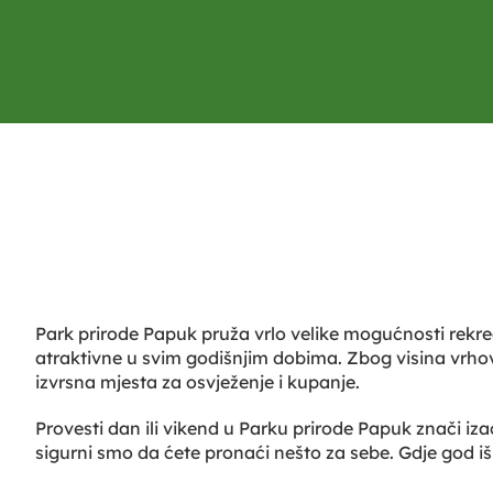
Park prirode Papuk pruža vrlo velike mogućnosti rekreac
atraktivne u svim godišnjim dobima. Zbog visina vrhov
izvrsna mjesta za osvježenje i kupanje.
Provesti dan ili vikend u Parku prirode Papuk znači izać
sigurni smo da ćete pronaći nešto za sebe. Gdje god išl