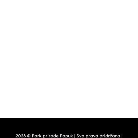
Ponedjeljak i utorak – zatvoreno
Srijeda- četvrtak – 8,00 – 16,00 h
Petak, subota nedjelja, blagdan , praznik 10,00 -18,00 h
(+385)33 726 016
PT Vrata Papuka
ponedjeljak – četvrtak 9,00-21,00 h – odnosi se na caffe
bar Vrata Papuka
petak ,subota, nedjelja, blagdan, praznik 9,00-22,00 –
odnosi se na caffe bar Vrata Papuka
2026 © Park prirode Papuk | Sva prava pridržana |