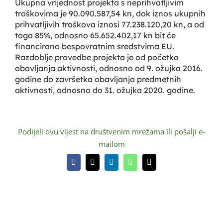
Ukupna vrijednost projekta s neprihvatljivim
troškovima je 90.090.587,54 kn, dok iznos ukupnih
prihvatljivih troškova iznosi 77.238.120,20 kn, a od
toga 85%, odnosno 65.652.402,17 kn bit će
financirano bespovratnim sredstvima EU.
Razdoblje provedbe projekta je od početka
obavljanja aktivnosti, odnosno od 9. ožujka 2016.
godine do završetka obavljanja predmetnih
aktivnosti, odnosno do 31. ožujka 2020. godine.
Podijeli ovu vijest na društvenim mrežama ili pošalji e-
mailom
Facebook
X
LinkedIn
WhatsApp
Email: