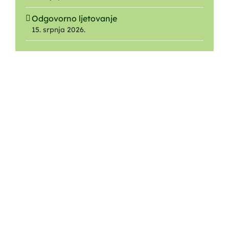
Odgovorno ljetovanje
15. srpnja 2026.
O NAMA
Ustrojstvo
O Parku
O Javnoj ustanovi
Nagrade i priznanja
Dokumenti
iTransparentnost