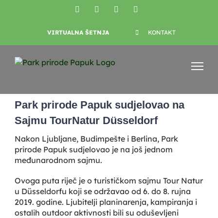
Skip
Facebook
YouTube
Instagram
X
to
content
VIRTUALNA ŠETNJA
KONTAKT
View
Larger
Park prirode Papuk sudjelovao na
Image
Sajmu TourNatur Düsseldorf
Nakon Ljubljane, Budimpešte i Berlina, Park
prirode Papuk sudjelovao je na još jednom
međunarodnom sajmu.
Ovoga puta riječ je o turističkom sajmu Tour Natur
u Düsseldorfu koji se održavao od 6. do 8. rujna
2019. godine. Ljubitelji planinarenja, kampiranja i
ostalih outdoor aktivnosti bili su oduševljeni