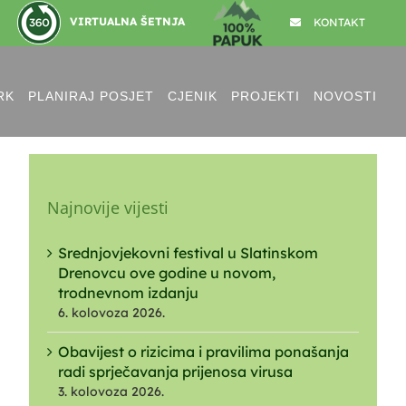
VIRTUALNA ŠETNJA
KONTAKT
RK
PLANIRAJ POSJET
CJENIK
PROJEKTI
NOVOSTI
Najnovije vijesti
Srednjovjekovni festival u Slatinskom
Drenovcu ove godine u novom,
trodnevnom izdanju
6. kolovoza 2026.
Obavijest o rizicima i pravilima ponašanja
radi sprječavanja prijenosa virusa
3. kolovoza 2026.