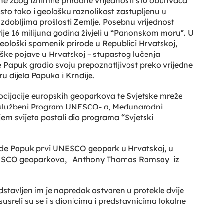
ine zbog iznimne prirodne vrijednosti što obuhvaća
li isto tako i geološku raznolikost zastupljenu u
azdobljima prošlosti Zemlje. Posebnu vrijednost
prije 16 milijuna godina živjeli u “Panonskom moru”. U
geološki spomenik prirode u Republici Hrvatskoj,
ške pojave u Hrvatskoj – stupastog lučenja
e Papuk gradio svoju prepoznatljivost preko vrijedne
 dijela Papuka i Krndije.
Asocijacije europskih geoparkova te Svjetske mreže
i službeni Program UNESCO- a, Međunarodni
em svijeta postali dio programa “Svjetski
rode Papuk prvi UNESCO geopark u Hrvatskoj, u
a UNESCO geoparkova, Anthony Thomas Ramsay iz
tavljen im je napredak ostvaren u protekle dvije
susreli su se i s dionicima i predstavnicima lokalne