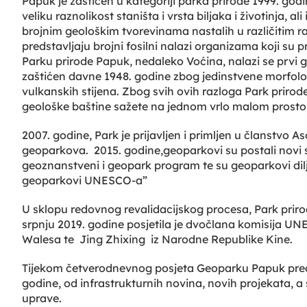
Papuk je zaštićen u kategoriji parka prirode 1999. god
veliku raznolikost staništa i vrsta biljaka i životinja, a
brojnim geološkim tvorevinama nastalih u različitim r
predstavljaju brojni fosilni nalazi organizama koji su 
Parku prirode Papuk, nedaleko Voćina, nalazi se prvi 
zaštićen davne 1948. godine zbog jedinstvene morfolo
vulkanskih stijena. Zbog svih ovih razloga Park prirod
geološke baštine sažete na jednom vrlo malom prostoru
2007. godine, Park je prijavljen i primljen u članstvo 
geoparkova. 2015. godine,geoparkovi su postali nov
geoznanstveni i geopark program te su geoparkovi dilj
geoparkovi UNESCO-a”
U sklopu redovnog revalidacijskog procesa, Park pri
srpnju 2019. godine posjetila je dvočlana komisij
Walesa te Jing Zhixing iz Narodne Republike Kine.
Tijekom četverodnevnog posjeta Geoparku Papuk preds
godine, od infrastrukturnih novina, novih projekata, a 
uprave.