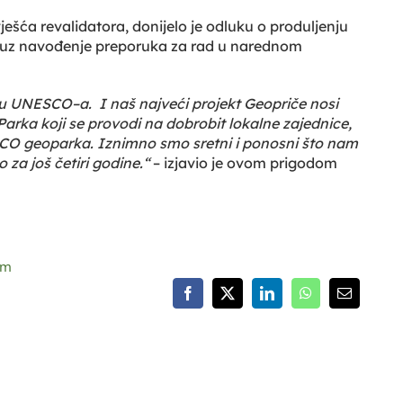
šća revalidatora, donijelo je odluku o produljenju
, uz navođenje preporuka za rad u narednom
u UNESCO–a. I naš najveći projekt Geopriče nosi
arka koji se provodi na dobrobit lokalne zajednice,
SCO geoparka. Iznimno smo sretni i ponosni što nam
za još četiri godine.“
– izjavio je ovom prigodom
om
Facebook
X
LinkedIn
WhatsApp
Email: