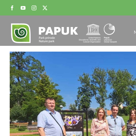
Skip
Facebook
YouTube
Instagram
X
to
content
View
Larger
Image