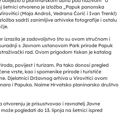
e obilježio u planinarskom duhu pod nazivom “U
koj šetnici otvorena je izložba „Papuk panonska
Virovitici (Maja Androš, Vedrana Ćorić i Ivan Trenkl)
ožba sadrži zanimljive arhivske fotografije i ostalu
čje.
r izrazila je zadovoljstvo što su ovom stručnom i
be suradnji s Javnom ustanovom Park prirode Papuk
istraživački rad. Ovom prigodom tiskan je katalog
riroda, povijest i turizam. Pa tako donosi pregled
ene vrste, kao i spomenike prirode i turističe
dine. Djelatnici Državnog arhiva u Virovitici ovom
aninara i Papuka. Naime Hrvatsko planinarsko društvo
 a otvorenju je prisustvovao i ravnatelj Javne
ože pogledati do 13. lipnja na šetnici ispred