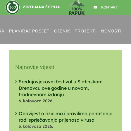
VIRTUALNA ŠETNJA
KONTAKT
RK
PLANIRAJ POSJET
CJENIK
PROJEKTI
NOVOSTI
Najnovije vijesti
Srednjovjekovni festival u Slatinskom
Drenovcu ove godine u novom,
trodnevnom izdanju
6. kolovoza 2026.
Obavijest o rizicima i pravilima ponašanja
radi sprječavanja prijenosa virusa
3. kolovoza 2026.