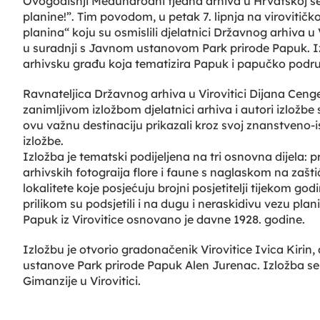
Ovogodišnji Međunarodni tjedna arhiva u Hrvatskoj s
planine!”. Tim povodom, u petak 7. lipnja na virovitič
planina“ koju su osmislili djelatnici Državnog arhiva u 
u suradnji s Javnom ustanovom Park prirode Papuk. Izl
arhivsku građu koja tematizira Papuk i papučko podru
Ravnateljica Državnog arhiva u Virovitici Dijana Cenge
zanimljivom izložbom djelatnici arhiva i autori izlož
ovu važnu destinaciju prikazali kroz svoj znanstveno-
izložbe.
Izložba je tematski podijeljena na tri osnovna dijela: p
arhivskih fotograija flore i faune s naglaskom na zaštić
lokalitete koje posjećuju brojni posjetitelji tijekom go
prilikom su podsjetili i na dugu i neraskidivu vezu pl
Papuk iz Virovitice osnovano je davne 1928. godine.
Izložbu je otvorio gradonačenik Virovitice Ivica Kirin,
ustanove Park prirode Papuk Alen Jurenac. Izložba se m
Gimanzije u Virovitici.