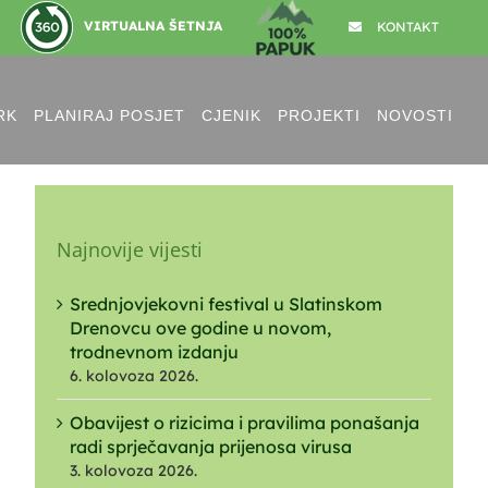
VIRTUALNA ŠETNJA
KONTAKT
RK
PLANIRAJ POSJET
CJENIK
PROJEKTI
NOVOSTI
Najnovije vijesti
Srednjovjekovni festival u Slatinskom
Drenovcu ove godine u novom,
trodnevnom izdanju
6. kolovoza 2026.
Obavijest o rizicima i pravilima ponašanja
radi sprječavanja prijenosa virusa
3. kolovoza 2026.