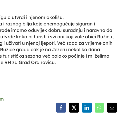
u o utvrdi i njenom okolišu.
 i raznog bilja koje onemogućuje siguran i
irode imamo oduvijek dobru suradnju i naravno da
tvrde kako bi turisti i svi oni koji vole obići Ružicu,
 uživati u njenoj ljepoti. Već sada za vrijeme onih
to Ružice grada čak je na Jezeru nekoliko dana
turistička sezona već polako počinje i mi želimo
lade RH za Grad Orahovicu.
om
Facebook
X
LinkedIn
WhatsApp
Email: