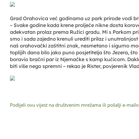
Grad Orahovica već godinama uz park prirode vodi brig
– Svake godine kada krene proljeće nikne dosta korova
adekvatan prolaz prema Ružici gradu. Mi s Parkom pr
smo i sada zajedno krenuli urediti prilaz i unutrašnjost u
naš orahovački zaštitni znak, nesmetano i sigurno mogli
toplijih dana bilo jako puno posjetitelja što Jezera, š
boravio bračni par iz Njemačke s kamp kućicom. Dakle 
biti više nego spremni – rekao je Rister, povjerenik V
Podijeli ovu vijest na društvenim mrežama ili pošalji e-mail