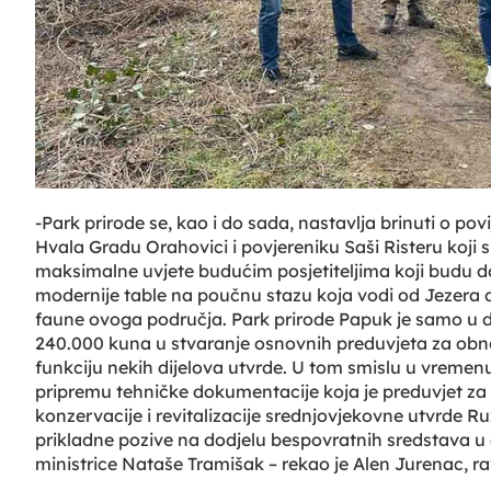
-Park prirode se, kao i do sada, nastavlja brinuti o po
Hvala Gradu Orahovici i povjereniku Saši Risteru koji 
maksimalne uvjete budućim posjetiteljima koji budu do
modernije table na poučnu stazu koja vodi od Jezera d
faune ovoga područja. Park prirode Papuk je samo u dv
240.000 kuna u stvaranje osnovnih preduvjeta za obnov
funkciju nekih dijelova utvrde. U tom smislu u vrem
pripremu tehničke dokumentacije koja je preduvjet za 
konzervacije i revitalizacije srednjovjekovne utvrde Ru
prikladne pozive na dodjelu bespovratnih sredstava 
ministrice Nataše Tramišak – rekao je Alen Jurenac, ra