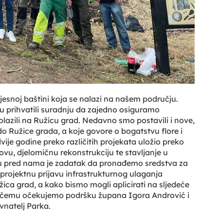
vijesnoj baštini koja se nalazi na našem području.
su prihvatili suradnju da zajedno osiguramo
lazili na Ružicu grad. Nedavno smo postavili i nove,
o Ružice grada, a koje govore o bogatstvu flore i
ije godine preko različitih projekata uložio preko
u, djelomičnu rekonstrukciju te stavljanje u
enu pred nama je zadatak da pronađemo sredstva za
projektnu prijavu infrastrukturnog ulaganja
žica grad, a kako bismo mogli aplicirati na sljedeće
u čemu očekujemo podršku župana Igora Andrović i
vnatelj Parka.