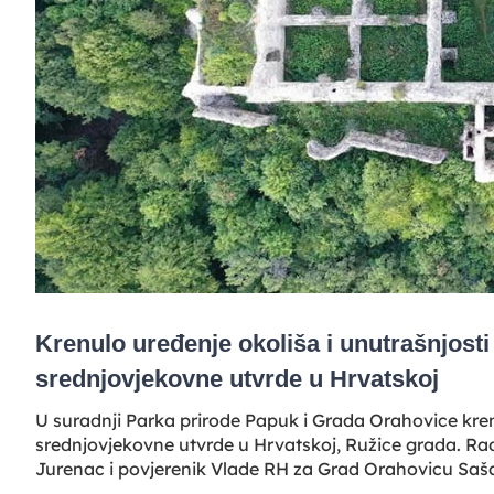
Krenulo uređenje okoliša i unutrašnjosti
srednjovjekovne utvrde u Hrvatskoj
U suradnji Parka prirode Papuk i Grada Orahovice kren
srednjovjekovne utvrde u Hrvatskoj, Ružice grada. Rad
Jurenac i povjerenik Vlade RH za Grad Orahovicu Saša