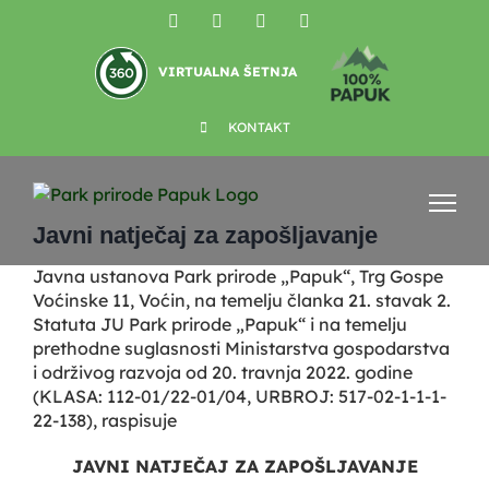
Skip
Facebook
YouTube
Instagram
X
to
content
VIRTUALNA ŠETNJA
KONTAKT
View
Larger
Javni natječaj za zapošljavanje
Image
Javna ustanova Park prirode „Papuk“, Trg Gospe
Voćinske 11, Voćin, na temelju članka 21. stavak 2.
Statuta JU Park prirode „Papuk“ i na temelju
prethodne suglasnosti Ministarstva gospodarstva
i održivog razvoja od 20. travnja 2022. godine
(KLASA: 112-01/22-01/04, URBROJ: 517-02-1-1-1-
22-138), raspisuje
JAVNI NATJEČAJ ZA ZAPOŠLJAVANJE