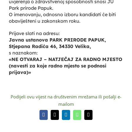
uvjerenja o zdravstvenoj sposobnosti snosi JU
Park prirode Papuk.
O imenovanju, odnosno izboru kandidati će biti
obaviješteni u zakonskom roku.
Prijave slati na adresu:
Javna ustanova PARK PRIRODE PAPUK,
Stjepana Radića 46, 34330 Velika,
s naznakom:
«NE OTVARAJ – NATJEČAJ ZA RADNO MJESTO
(navesti za koje radno mjesto se podnosi
prijava)»
Podijeli ovu vijest na društvenim mrežama ili pošalji e-
mailom
Facebook
X
LinkedIn
WhatsApp
Email: