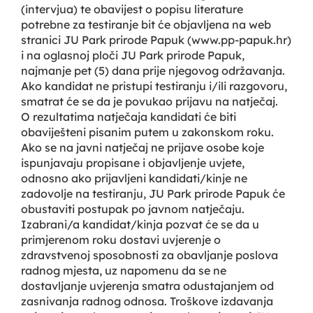
(intervjua) te obavijest o popisu literature
potrebne za testiranje bit će objavljena na web
stranici JU Park prirode Papuk (www.pp-papuk.hr)
i na oglasnoj ploči JU Park prirode Papuk,
najmanje pet (5) dana prije njegovog održavanja.
Ako kandidat ne pristupi testiranju i/ili razgovoru,
smatrat će se da je povukao prijavu na natječaj.
O rezultatima natječaja kandidati će biti
obaviješteni pisanim putem u zakonskom roku.
Ako se na javni natječaj ne prijave osobe koje
ispunjavaju propisane i objavljenje uvjete,
odnosno ako prijavljeni kandidati/kinje ne
zadovolje na testiranju, JU Park prirode Papuk će
obustaviti postupak po javnom natječaju.
Izabrani/a kandidat/kinja pozvat će se da u
primjerenom roku dostavi uvjerenje o
zdravstvenoj sposobnosti za obavljanje poslova
radnog mjesta, uz napomenu da se ne
dostavljanje uvjerenja smatra odustajanjem od
zasnivanja radnog odnosa. Troškove izdavanja