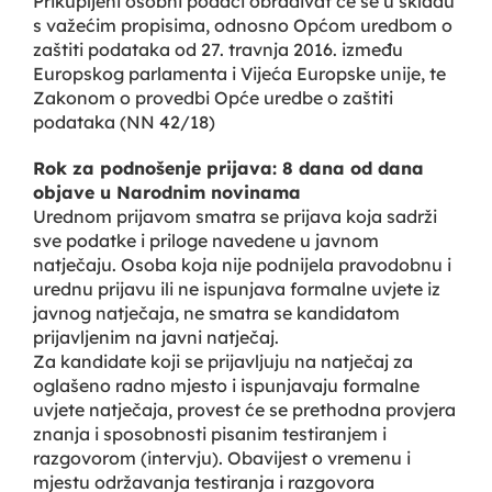
Prikupljeni osobni podaci obrađivat će se u skladu
s važećim propisima, odnosno Općom uredbom o
zaštiti podataka od 27. travnja 2016. između
Europskog parlamenta i Vijeća Europske unije, te
Zakonom o provedbi Opće uredbe o zaštiti
podataka (NN 42/18)
Rok za podnošenje prijava: 8 dana od dana
objave u Narodnim novinama
Urednom prijavom smatra se prijava koja sadrži
sve podatke i priloge navedene u javnom
natječaju. Osoba koja nije podnijela pravodobnu i
urednu prijavu ili ne ispunjava formalne uvjete iz
javnog natječaja, ne smatra se kandidatom
prijavljenim na javni natječaj.
Za kandidate koji se prijavljuju na natječaj za
oglašeno radno mjesto i ispunjavaju formalne
uvjete natječaja, provest će se prethodna provjera
znanja i sposobnosti pisanim testiranjem i
razgovorom (intervju). Obavijest o vremenu i
mjestu održavanja testiranja i razgovora