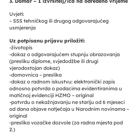
3. Domar – 1 izvršitelj/ica na određeno vrijeme
Uvjeti:
– SSS tehničkog ili drugog odgovarajućeg
usmjerenja
Uz potpisanu prijavu priložiti:
-životopis
-dokaz o odgovarajućem stupnju obrazovanja
(presliku diplome, svjedodžbe ili drugi
vjerodostojan dokaz)
-domovnica – preslika
-dokaz o radnom iskustvu: elektronički zapis
odnosno potvrda o podacima evidentiranima u
matičnoj evidenciji HZMO – original
-potvrdu o nekažnjavanju ne stariju od 6 mjeseci
od dana objave natječaja u Narodnim novinama –
original
-preslika vozačke dozvole (za radna mjesta pod
2.)