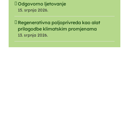
Odgovorno ljetovanje
15. srpnja 2026.
Regenerativna poljoprivreda kao alat
prilagodbe klimatskim promjenama
13. srpnja 2026.
O NAMA
Ustrojstvo
O Parku
O Javnoj ustanovi
Nagrade i priznanja