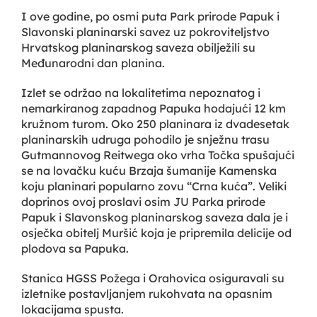
I ove godine, po osmi puta Park prirode Papuk i
Slavonski planinarski savez uz pokroviteljstvo
Hrvatskog planinarskog saveza obilježili su
Međunarodni dan planina.
Izlet se održao na lokalitetima nepoznatog i
nemarkiranog zapadnog Papuka hodajući 12 km
kružnom turom. Oko 250 planinara iz dvadesetak
planinarskih udruga pohodilo je snježnu trasu
Gutmannovog Reitwega oko vrha Točka spušajući
se na lovačku kuću Brzaja šumanije Kamenska
koju planinari popularno zovu “Crna kuća”. Veliki
doprinos ovoj proslavi osim JU Parka prirode
Papuk i Slavonskog planinarskog saveza dala je i
osječka obitelj Muršić koja je pripremila delicije od
plodova sa Papuka.
Stanica HGSS Požega i Orahovica osiguravali su
izletnike postavljanjem rukohvata na opasnim
lokacijama spusta.