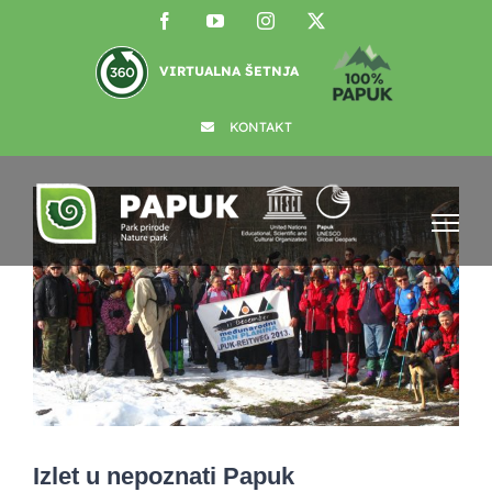
Skip
Facebook
YouTube
Instagram
X
to
content
VIRTUALNA ŠETNJA
KONTAKT
View
Larger
Image
Izlet u nepoznati Papuk