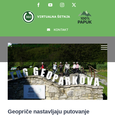
Skip
Facebook
YouTube
Instagram
X
to
content
VIRTUALNA ŠETNJA
KONTAKT
View
Larger
Image
Geopriče nastavljaju putovanje