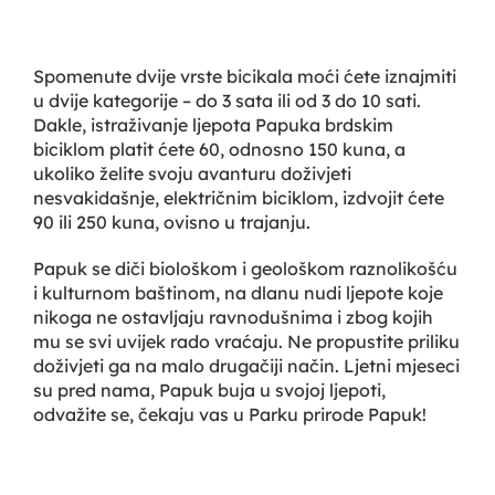
Spomenute dvije vrste bicikala moći ćete iznajmiti
u dvije kategorije – do 3 sata ili od 3 do 10 sati.
Dakle, istraživanje ljepota Papuka brdskim
biciklom platit ćete 60, odnosno 150 kuna, a
ukoliko želite svoju avanturu doživjeti
nesvakidašnje, električnim biciklom, izdvojit ćete
90 ili 250 kuna, ovisno u trajanju.
Papuk se diči biološkom i geološkom raznolikošću
i kulturnom baštinom, na dlanu nudi ljepote koje
nikoga ne ostavljaju ravnodušnima i zbog kojih
mu se svi uvijek rado vraćaju. Ne propustite priliku
doživjeti ga na malo drugačiji način. Ljetni mjeseci
su pred nama, Papuk buja u svojoj ljepoti,
odvažite se, čekaju vas u Parku prirode Papuk!