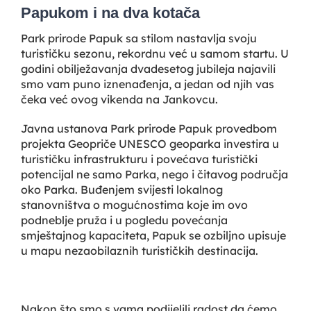
Papukom i na dva kotača
Park prirode Papuk sa stilom nastavlja svoju
turističku sezonu, rekordnu već u samom startu. U
godini obilježavanja dvadesetog jubileja najavili
smo vam puno iznenađenja, a jedan od njih vas
čeka već ovog vikenda na Jankovcu.
Javna ustanova Park prirode Papuk provedbom
projekta Geopriče UNESCO geoparka investira u
turističku infrastrukturu i povećava turistički
potencijal ne samo Parka, nego i čitavog područja
oko Parka. Buđenjem svijesti lokalnog
stanovništva o mogućnostima koje im ovo
podneblje pruža i u pogledu povećanja
smještajnog kapaciteta, Papuk se ozbiljno upisuje
u mapu nezaobilaznih turističkih destinacija.
Nakon što smo s vama podijelili radost da ćemo