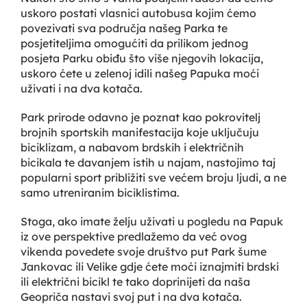
uskoro postati vlasnici autobusa kojim ćemo
povezivati sva područja našeg Parka te
posjetiteljima omogućiti da prilikom jednog
posjeta Parku obiđu što više njegovih lokacija,
uskoro ćete u zelenoj idili našeg Papuka moći
uživati i na dva kotača.
Park prirode odavno je poznat kao pokrovitelj
brojnih sportskih manifestacija koje uključuju
biciklizam, a nabavom brdskih i električnih
bicikala te davanjem istih u najam, nastojimo taj
popularni sport približiti sve većem broju ljudi, a ne
samo utreniranim biciklistima.
Stoga, ako imate želju uživati u pogledu na Papuk
iz ove perspektive predlažemo da već ovog
vikenda povedete svoje društvo put Park šume
Jankovac ili Velike gdje ćete moći iznajmiti brdski
ili električni bicikl te tako doprinijeti da naša
Geopriča nastavi svoj put i na dva kotača.