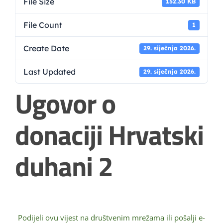
File Size
152.30 KB
File Count
1
Create Date
29. siječnja 2026.
Last Updated
29. siječnja 2026.
Ugovor o
donaciji Hrvatski
duhani 2
Podijeli ovu vijest na društvenim mrežama ili pošalji e-