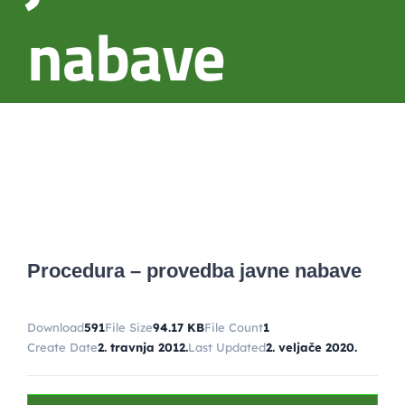
nabave
Procedura – provedba javne nabave
Download
591
File Size
94.17 KB
File Count
1
Create Date
2. travnja 2012.
Last Updated
2. veljače 2020.