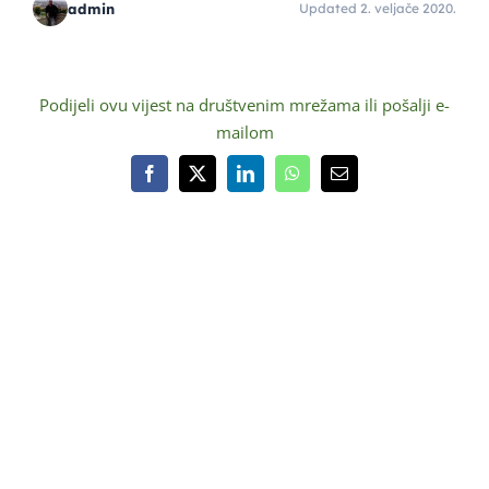
admin
Updated 2. veljače 2020.
Podijeli ovu vijest na društvenim mrežama ili pošalji e-
mailom
Facebook
X
LinkedIn
WhatsApp
Email:
O NAMA