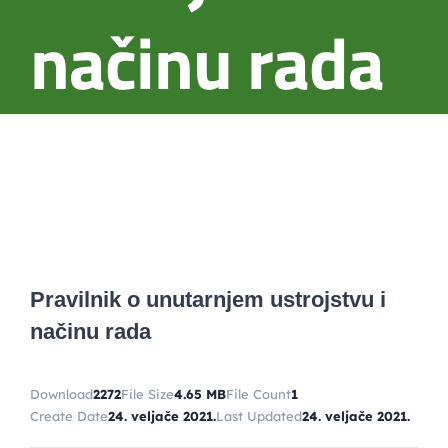
načinu rada
Pravilnik o unutarnjem ustrojstvu i
načinu rada
Download
2272
File Size
4.65 MB
File Count
1
Create Date
24. veljače 2021.
Last Updated
24. veljače 2021.