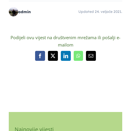
admin
Updated 24. veljače 2021.
Podijeli ovu vijest na društvenim mrežama ili pošalji e-
mailom
Facebook
X
LinkedIn
WhatsApp
Email:
Najnovije vijesti