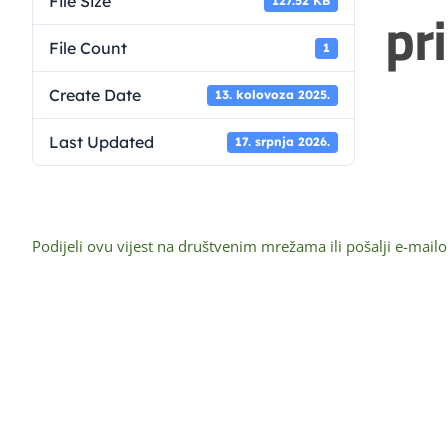
File Size
127.52 KB
pr
File Count
1
Create Date
13. kolovoza 2025.
Last Updated
17. srpnja 2026.
Podijeli ovu vijest na društvenim mrežama ili pošalji e-mail