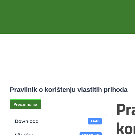
Pravilnik o korištenju vlastitih prihoda
Pr
Preuzimanje
ko
Download
1448