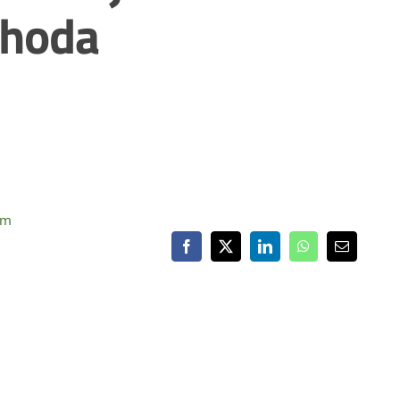
ihoda
om
Facebook
X
LinkedIn
WhatsApp
Email: