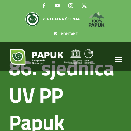
Skip
Facebook
YouTube
Instagram
X
to
content
VIRTUALNA ŠETNJA
KONTAKT
86. sjednica
UV PP
Papuk