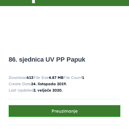
86. sjednica UV PP Papuk
Download
613
File Size
4.87 MB
File Count
1
Create Date
24. listopada 2019.
Last Updated
2. veljače 2020.
Preuzimanje