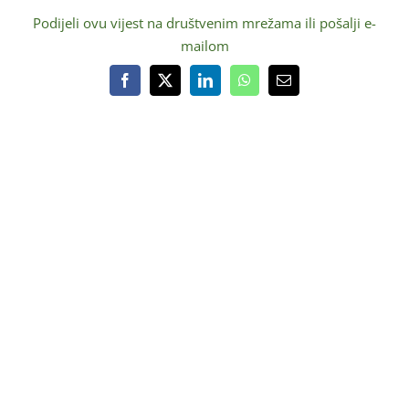
Podijeli ovu vijest na društvenim mrežama ili pošalji e-
mailom
Facebook
X
LinkedIn
WhatsApp
Email:
O NAMA
Ustrojstvo
O Parku