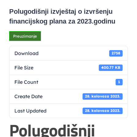
Polugodišnji izvještaj o izvršenju
financijskog plana za 2023.godinu
Preuzimanje
Download
2758
File Size
400.77 KB
File Count
1
Create Date
28. kolovoza 2023.
Last Updated
28. kolovoza 2023.
Polugodišnji