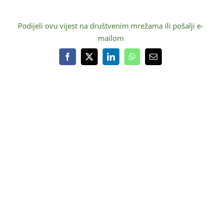
Podijeli ovu vijest na društvenim mrežama ili pošalji e-
mailom
Facebook
X
LinkedIn
WhatsApp
Email:
O NAMA
Ustrojstvo