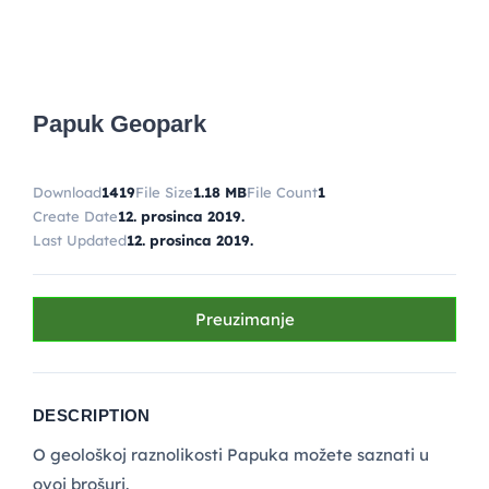
Papuk Geopark
Download
1419
File Size
1.18 MB
File Count
1
Create Date
12. prosinca 2019.
Last Updated
12. prosinca 2019.
Preuzimanje
DESCRIPTION
O geološkoj raznolikosti Papuka možete saznati u
ovoj brošuri.