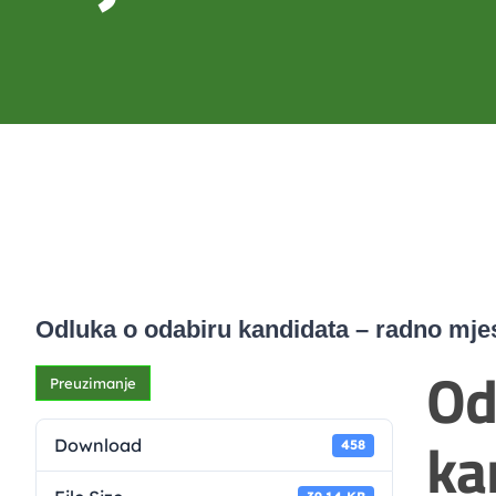
Odluka o odabiru kandidata – radno mj
Od
Preuzimanje
ka
Download
458