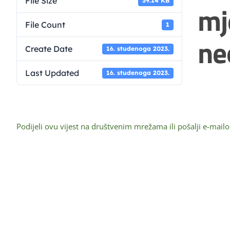
File Size
39.14 KB
mj
File Count
1
ne
Create Date
16. studenoga 2023.
Last Updated
16. studenoga 2023.
Podijeli ovu vijest na društvenim mrežama ili pošalji e-mail