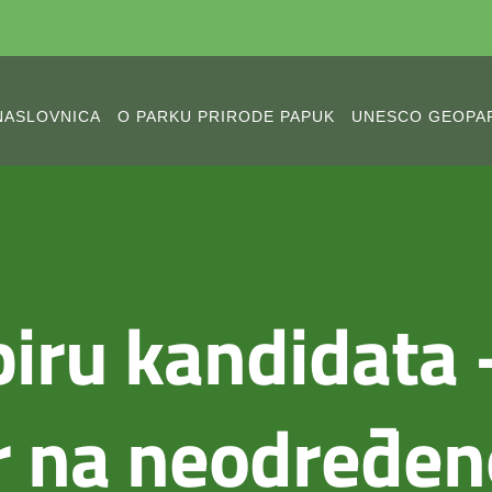
NASLOVNICA
O PARKU PRIRODE PAPUK
UNESCO GEOPA
iru kandidata 
 na neodređen