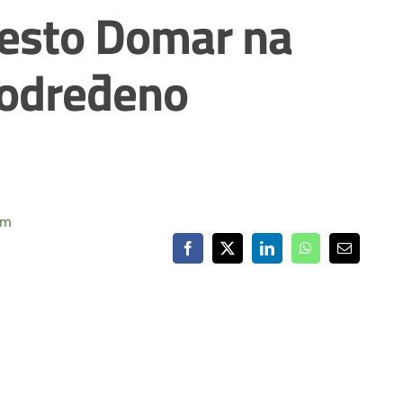
esto Domar na
određeno
om
Facebook
X
LinkedIn
WhatsApp
Email: