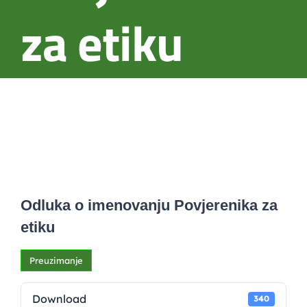
za etiku
Odluka o imenovanju Povjerenika za
etiku
Preuzimanje
Download
340