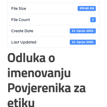
File Size
399.80 KB
File Count
1
Create Date
13. lipnja 2025.
Last Updated
13. lipnja 2025.
Odluka o
imenovanju
Povjerenika za
etiku