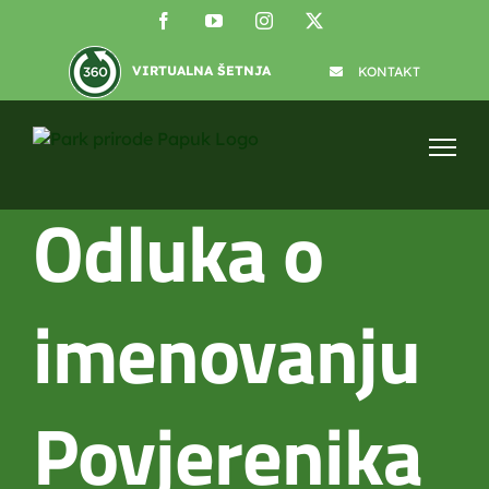
Skip
Facebook
YouTube
Instagram
X
to
content
VIRTUALNA ŠETNJA
KONTAKT
Odluka o
imenovanju
Povjerenika