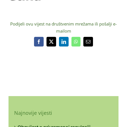
Podijeli ovu vijest na društvenim mrežama ili pošalji e-
mailom
Facebook
X
LinkedIn
WhatsApp
Email:
Najnovije vijesti
Obavijest o privremenoj regulaciji