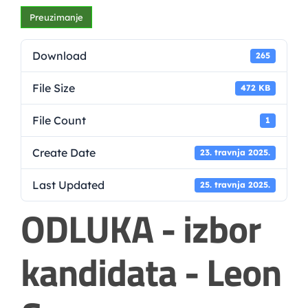
Preuzimanje
Download
265
File Size
472 KB
File Count
1
Create Date
23. travnja 2025.
Last Updated
25. travnja 2025.
ODLUKA - izbor
kandidata - Leon