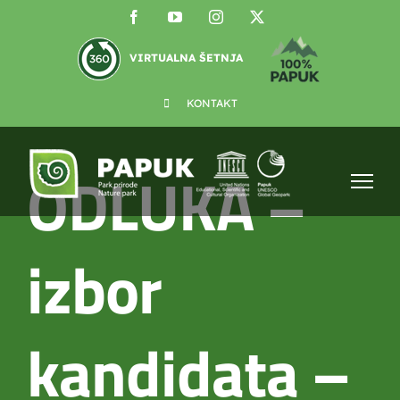
Skip
Facebook
YouTube
Instagram
X
to
content
VIRTUALNA ŠETNJA
KONTAKT
ODLUKA –
izbor
kandidata –