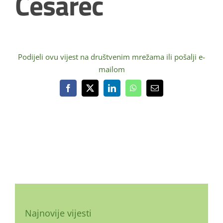
Cesarec
Podijeli ovu vijest na društvenim mrežama ili pošalji e-
mailom
Facebook
X
LinkedIn
WhatsApp
Email:
Najnovije vijesti