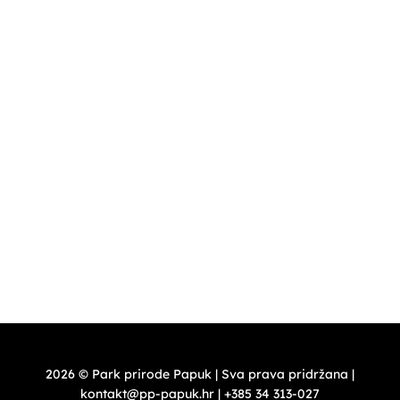
Ponedjeljak i utorak – zatvoreno
Srijeda- četvrtak – 8,00 – 16,00 h
Petak, subota nedjelja, blagdan , praznik 10,00 -18,00 h
(+385)33 726 016
PT Vrata Papuka
ponedjeljak – četvrtak 9,00-21,00 h – odnosi se na caffe
bar Vrata Papuka
petak ,subota, nedjelja, blagdan, praznik 9,00-22,00 –
odnosi se na caffe bar Vrata Papuka
2026 © Park prirode Papuk | Sva prava pridržana |
kontakt@pp-papuk.hr | +385 34 313-027