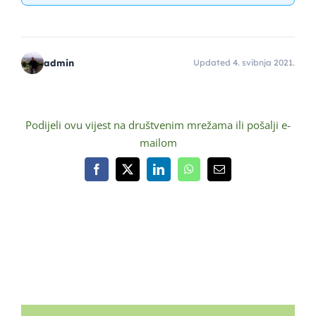
admin
Updated 4. svibnja 2021.
Podijeli ovu vijest na društvenim mrežama ili pošalji e-
mailom
Facebook
X
LinkedIn
WhatsApp
Email: