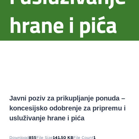
hrane i pića
Javni poziv za prikupljanje ponuda –
koncesijsko odobrenje za pripremu i
usluživanje hrane i pića
Download
855
File Size
141.50 KB
File Count
1