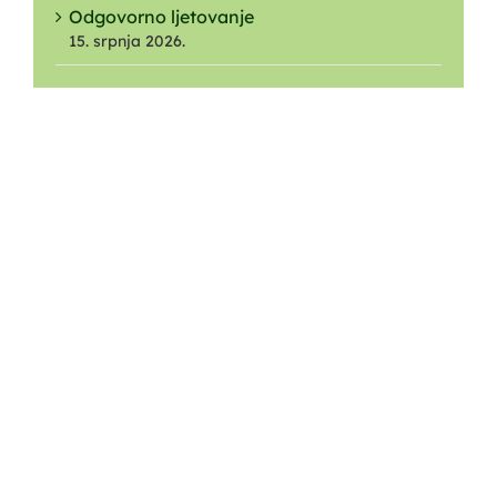
Odgovorno ljetovanje
15. srpnja 2026.
O NAMA
Ustrojstvo
O Parku
O Javnoj ustanovi
Nagrade i priznanja
Dokumenti
iTransparentnost