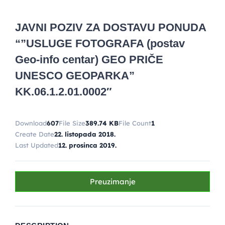
JAVNI POZIV ZA DOSTAVU PONUDA
“”USLUGE FOTOGRAFA (postav
Geo-info centar) GEO PRIČE
UNESCO GEOPARKA”
KK.06.1.2.01.0002″
Download
607
File Size
389.74 KB
File Count
1
Create Date
22. listopada 2018.
Last Updated
12. prosinca 2019.
Preuzimanje