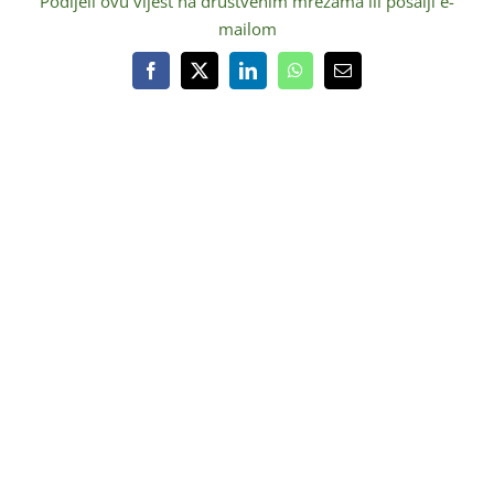
Podijeli ovu vijest na društvenim mrežama ili pošalji e-
mailom
Facebook
X
LinkedIn
WhatsApp
Email:
O NAMA
Ustrojstvo
O Parku