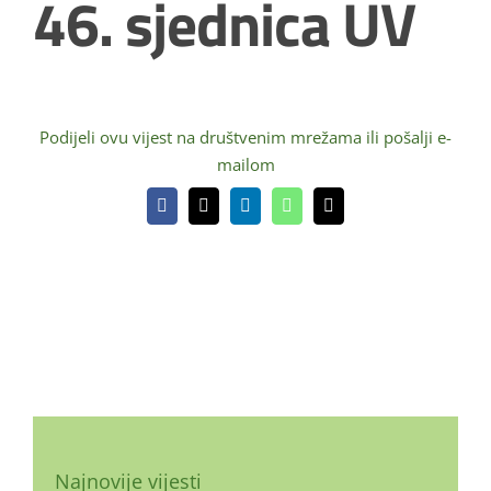
46. sjednica UV
Podijeli ovu vijest na društvenim mrežama ili pošalji e-
mailom
Facebook
X
LinkedIn
WhatsApp
Email:
Najnovije vijesti