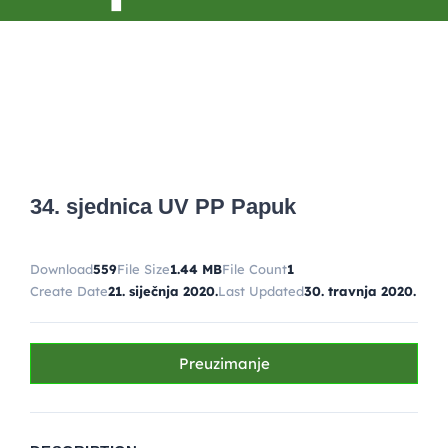
34. sjednica UV PP Papuk
Download
559
File Size
1.44 MB
File Count
1
Create Date
21. siječnja 2020.
Last Updated
30. travnja 2020.
Preuzimanje