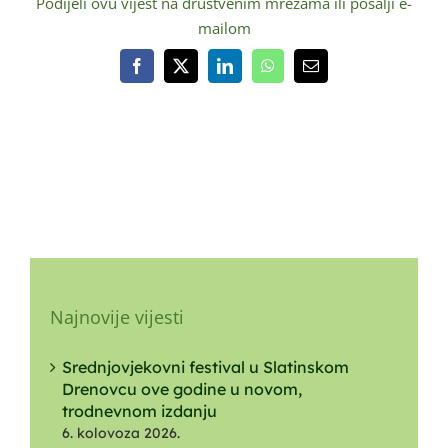
Podijeli ovu vijest na društvenim mrežama ili pošalji e-
mailom
Facebook
X
LinkedIn
WhatsApp
Email:
Najnovije vijesti
Srednjovjekovni festival u Slatinskom
Drenovcu ove godine u novom,
trodnevnom izdanju
6. kolovoza 2026.