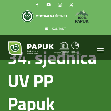
Skip
Facebook
YouTube
Instagram
X
to
content
VIRTUALNA ŠETNJA
KONTAKT
34. sjednica
UV PP
Papuk