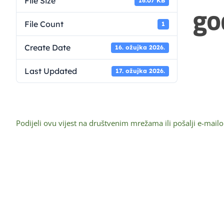
File Size
16.07 KB
go
File Count
1
Create Date
16. ožujka 2026.
Last Updated
17. ožujka 2026.
Podijeli ovu vijest na društvenim mrežama ili pošalji e-mail