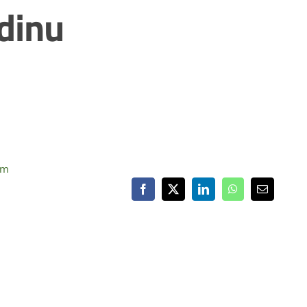
dinu
om
Facebook
X
LinkedIn
WhatsApp
Email: