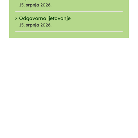
15. srpnja 2026.
Odgovorno ljetovanje
15. srpnja 2026.
O NAMA
Ustrojstvo
O Parku
O Javnoj ustanovi
Nagrade i priznanja
Dokumenti