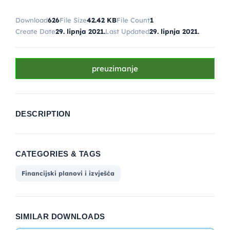
Download
626
File Size
42.42 KB
File Count
1
Create Date
29. lipnja 2021.
Last Updated
29. lipnja 2021.
preuzimanje
DESCRIPTION
CATEGORIES & TAGS
Financijski planovi i izvješća
SIMILAR DOWNLOADS