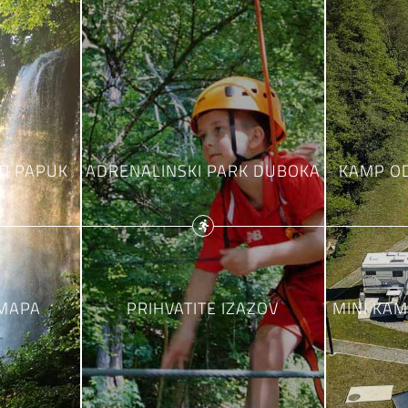
TI PAPUK
ADRENALINSKI PARK DUBOKA
KAMP O
 MAPA
PRIHVATITE IZAZOV
MINI KAM