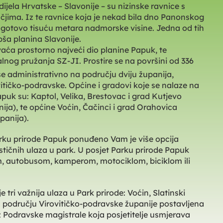
dijela Hrvatske – Slavonije – su nizinske ravnice s
učjima. Iz te ravnice koja je nekad bila dno Panonskog
 gotovo tisuću metara nadmorske visine. Jedna od tih
epša planina Slavonije.
aća prostorno najveći dio planine Papuk, te
lnog pružanja SZ-JI. Prostire se na površini od 336
 se administrativno na području dviju županija,
itičko-podravske. Općine i gradovi koje se nalaze na
puk su: Kaptol, Velika, Brestovac i grad Kutjevo
ja), te općine Voćin, Čačinci i grad Orahovica
panija).
Parku prirode Papuk ponuđeno Vam je više opcija
ističnih ulaza u park. U posjet Parku prirode Papuk
, autobusom, kamperom, motociklom, biciklom ili
 tri važnija ulaza u Park prirode: Voćin, Slatinski
 području Virovitičko-podravske županije postavljena
ž Podravske magistrale koja posjetitelje usmjerava