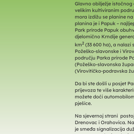
Glavno obilježje istočnog 
velikim kultiviranim podr
mora izdižu se planine na
planina je i Papuk – najlj
Park prirode Papuk obuhv
djelomično Krndije genera
2
km
(33 600 ha), a nalazi
Požeško-slavonske i Virov
području Parka prirode Pa
(Požeško-slavonska župani
(Virovitičko-podravska žu
Da bi ste došli u posjet 
prijevoza te više karakter
možete doći automobilom
pješice.
Na sjevernoj strani postoje
Drenovac i Orahovica. Na
je smeđa signalizacija du