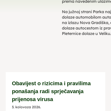
prema navedenim ulazim
Na južnoj strani Parka najz
dolaze automobilom autoc
na izlazu Nova Gradiška, o
dolaze autocestom iz prav
Pleternice dolaze u Veliku
Obavijest o rizicima i pravilima
ponašanja radi sprječavanja
prijenosa virusa
3. kolovoza 2026.