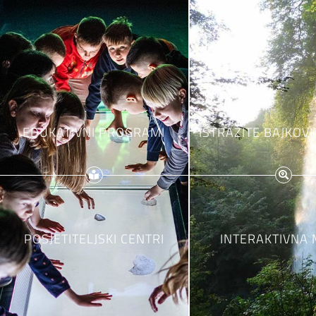
EDUKATIVNI PROGRAMI
ISTRAŽITE BAJKOVI
POSJETITELJSKI CENTRI
INTERAKTIVNA